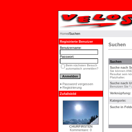
Home
/Suchen
Registrierte Benutzer
Suchen
Benutzername:
Passwort:
Suchen
Beim nächsten Besuch
Suche nach Sc
automatisch anmelden?
Sie können AND 
Resultat sein k
Platzhalter.
Suche nach U
»
Password vergessen
Benutzen Sie * a
»
Registrierung
Verknüpfung:
Zufallsbild
Kategorie:
Suche in Feld
CHURFIRSTEN
Kommentare: 0