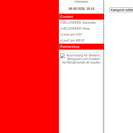
velospeer
06.08.2026, 18:16
Content
»VELOSPEER Startseite
»VELOSPEER Shop
»LiveCam OST
»LiveCam WEST
Partnershop