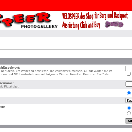
hlüsselwort:
benutzen, um Wörter zu definieren, die vorkommen müssen, OR für Wörter, die im
önnen und NOT verbietet das nachfolgende Wort im Resultat. Benutzen Sie * als
sername:
ls Platzhalter.
ern: