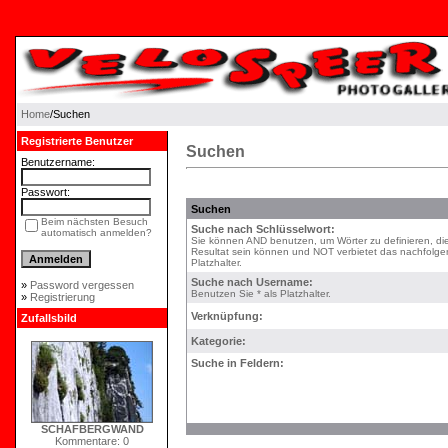
Home
/Suchen
Registrierte Benutzer
Suchen
Benutzername:
Passwort:
Suchen
Beim nächsten Besuch
Suche nach Schlüsselwort:
automatisch anmelden?
Sie können AND benutzen, um Wörter zu definieren, di
Resultat sein können und NOT verbietet das nachfolgen
Platzhalter.
Suche nach Username:
»
Password vergessen
Benutzen Sie * als Platzhalter.
»
Registrierung
Verknüpfung:
Zufallsbild
Kategorie:
Suche in Feldern:
SCHAFBERGWAND
Kommentare: 0