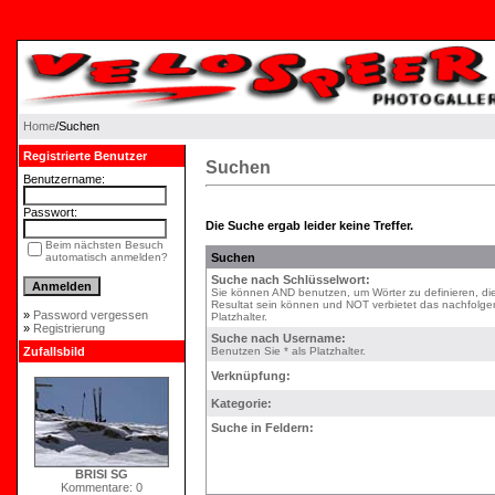
Home
/Suchen
Registrierte Benutzer
Suchen
Benutzername:
Passwort:
Die Suche ergab leider keine Treffer.
Beim nächsten Besuch
automatisch anmelden?
Suchen
Suche nach Schlüsselwort:
Sie können AND benutzen, um Wörter zu definieren, di
Resultat sein können und NOT verbietet das nachfolgen
»
Password vergessen
Platzhalter.
»
Registrierung
Suche nach Username:
Zufallsbild
Benutzen Sie * als Platzhalter.
Verknüpfung:
Kategorie:
Suche in Feldern:
BRISI SG
Kommentare: 0