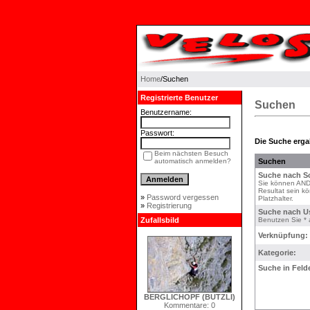
Home
/Suchen
Registrierte Benutzer
Suchen
Benutzername:
Passwort:
Die Suche ergab
Beim nächsten Besuch
automatisch anmelden?
Suchen
Suche nach Sc
Sie können AND 
Resultat sein k
»
Password vergessen
Platzhalter.
»
Registrierung
Suche nach U
Zufallsbild
Benutzen Sie * a
Verknüpfung:
Kategorie:
Suche in Feld
BERGLICHOPF (BUTZLI)
Kommentare: 0