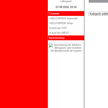
velospeer
07.08.2026, 03:16
Content
»VELOSPEER Startseite
»VELOSPEER Shop
»LiveCam OST
»LiveCam WEST
Partnershop