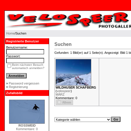
Home
/Suchen
Registrierte Benutzer
Suchen
Benutzername:
Gefunden: 1 Bild(er) auf 1 Seite(n). Angezeigt: Bild 1 bi
Passwort:
Beim nächsten Besuch
automatisch anmelden?
»
Password vergessen
»
Registrierung
WILDHUSER SCHAFBERG
(
velospeer
)
Zufallsbild
MÄRZ
Kommentare: 0
ROSSWEID
Kommentare: 0