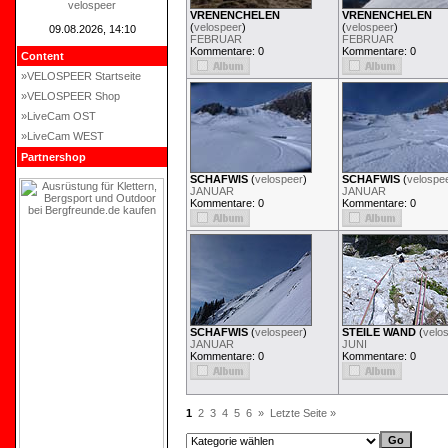
velospeer
VRENENCHELEN
VRENENCHELEN
(
velospeer
)
(
velospeer
)
09.08.2026, 14:10
FEBRUAR
FEBRUAR
Kommentare: 0
Kommentare: 0
Content
»VELOSPEER Startseite
»VELOSPEER Shop
»LiveCam OST
»LiveCam WEST
Partnershop
SCHAFWIS
(
velospeer
)
SCHAFWIS
(
velospe
JANUAR
JANUAR
Kommentare: 0
Kommentare: 0
SCHAFWIS
(
velospeer
)
STEILE WAND
(
velo
JANUAR
JUNI
Kommentare: 0
Kommentare: 0
1
2
3
4
5
6
»
Letzte Seite »