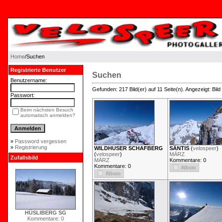
Home
/Suchen
Registrierte Benutzer
Suchen
Benutzername:
Gefunden: 217 Bild(er) auf 11 Seite(n). Angezeigt: Bild 
Passwort:
Beim nächsten Besuch
automatisch anmelden?
»
Password vergessen
»
Registrierung
WILDHUSER SCHAFBERG
SÄNTIS
(
velospeer
)
(
velospeer
)
MÄRZ
Zufallsbild
MÄRZ
Kommentare: 0
Kommentare: 0
HÜSLIBERG SG
Kommentare: 0