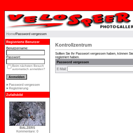
Home
/Password vergessen
Registrierte Benutzer
Kontrollzentrum
Benutzername:
Sollten Sie Ihr Passwort vergessen haben, können Sie 
Passwort:
registriert haben.
Password vergessen
Beim nächsten Besuch
E-Mail:
automatisch anmelden?
»
Password vergessen
»
Registrierung
Zufallsbild
BALZERS
Kommentare: 0