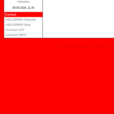
velospeer
09.08.2026, 11:25
Content
»VELOSPEER Startseite
»VELOSPEER Shop
»LiveCam OST
»LiveCam WEST
Powered by
4images
1.7.10 Copyright © 