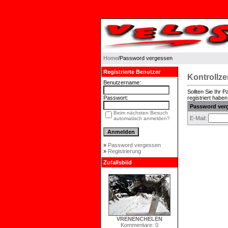
Home
/Password vergessen
Registrierte Benutzer
Kontrollz
Benutzername:
Sollten Sie Ihr 
Passwort:
registriert haben
Password ver
Beim nächsten Besuch
E-Mail:
automatisch anmelden?
»
Password vergessen
»
Registrierung
Zufallsbild
VRENENCHELEN
Kommentare: 0