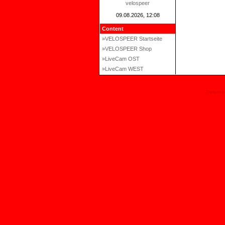
velospeer
09.08.2026, 12:08
Content
»VELOSPEER Startseite
»VELOSPEER Shop
»LiveCam OST
»LiveCam WEST
Power