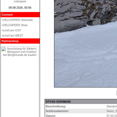
velospeer
09.08.2026, 00:56
Content
»VELOSPEER Startseite
»VELOSPEER Shop
»LiveCam OST
»LiveCam WEST
Partnershop
STOSS SÜDWAND
Beschreibung:
Standor
Schlüsselwörter:
Stoss
,
Datum:
07.03.2