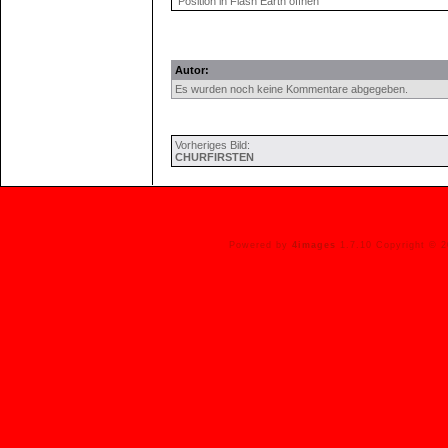
Position in Flash Earth öffnen
Autor:
Es wurden noch keine Kommentare abgegeben.
Vorheriges Bild:
CHURFIRSTEN
Powered by
4images
1.7.10 Copyright © 