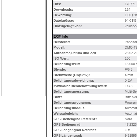
Hits:
176771
Downloads:
124
Bewertung:
1.00 (2
Dateigrösse:
94.0 KB
Hinzugefügt von:
velospe
EXIF Info
Hersteller:
Panason
Modell:
DMC-T
Aufnahme,Datum und Zeit:
28.02.2
ISO Wert:
160
Belichtungszeit:
1/2000 
Blende:
F/6.3
Brennweite (Objektiv):
4 mm
Belichtungsabweichung:
0 EV
Maximaler Blendenöffnungswert:
F/3.3
Belichtungsmessung:
Multi-S
Blitz:
Blitz ni
Belichtungsprogramm:
Progra
Belichtungsmodus:
Automat
Weissabgleich:
Automat
GPS Breitengrad Referenz:
Nord
GPS Breitengrad:
47.2323
GPS Längengrad Referenz:
Ost
GPS Längengrad:
9.31895