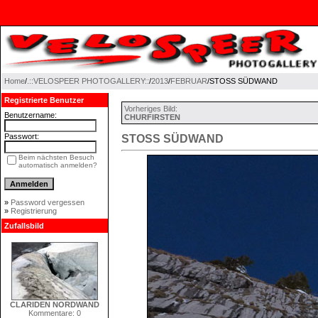
Home
/
.::VELOSPEER PHOTOGALLERY::
/
2013
/
FEBRUAR
/STOSS SÜDWAND
Registrierte Benutzer
Vorheriges Bild:
Benutzername:
CHURFIRSTEN
Passwort:
STOSS SÜDWAND
Beim nächsten Besuch
automatisch anmelden?
»
Password vergessen
»
Registrierung
Zufallsbild
CLARIDEN NORDWAND
Kommentare: 0