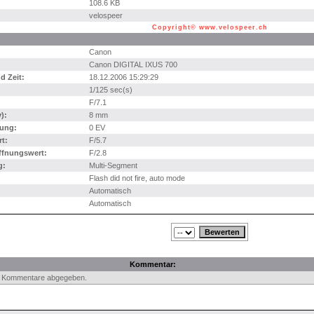
108.6 KB
velospeer
Copyright© www.velospeer.ch
Canon
Canon DIGITAL IXUS 700
 Zeit:
18.12.2006 15:29:29
1/125 sec(s)
F/7.1
):
8 mm
ung:
0 EV
t:
F/5.7
ffnungswert:
F/2.8
g:
Multi-Segment
Flash did not fire, auto mode
Automatisch
Automatisch
Kommentar:
e Kommentare abgegeben.