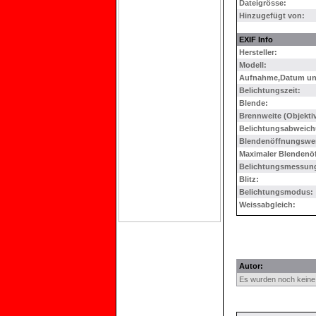
Dateigrösse:
Hinzugefügt von:
EXIF Info
Hersteller:
Modell:
Aufnahme,Datum und
Belichtungszeit:
Blende:
Brennweite (Objektiv
Belichtungsabweich
Blendenöffnungswer
Maximaler Blendenö
Belichtungsmessun
Blitz:
Belichtungsmodus:
Weissabgleich:
Autor:
Es wurden noch kein