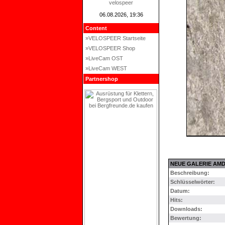
velospeer
06.08.2026, 19:36
Content
»VELOSPEER Startseite
»VELOSPEER Shop
»LiveCam OST
»LiveCam WEST
Partnershop
NEUE GALERIE AM
Beschreibung:
Schlüsselwörter:
Datum:
Hits:
Downloads:
Bewertung: