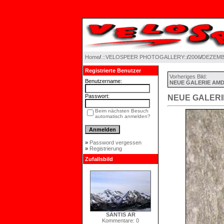
Home
/
.::VELOSPEER PHOTOGALLERY::
/
2006
/
DEZEM
Registrierte Benutzer
Vorheriges Bild:
Benutzername:
NEUE GALERIE AM
Passwort:
NEUE GALER
Beim nächsten Besuch
automatisch anmelden?
»
Password vergessen
»
Registrierung
Zufallsbild
SÄNTIS AR
Kommentare: 0