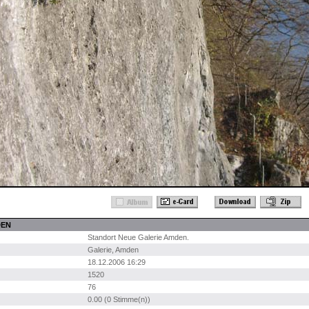
DEN
Standort Neue Galerie Amden.
Galerie
,
Amden
18.12.2006 16:29
1520
76
0.00 (0 Stimme(n))