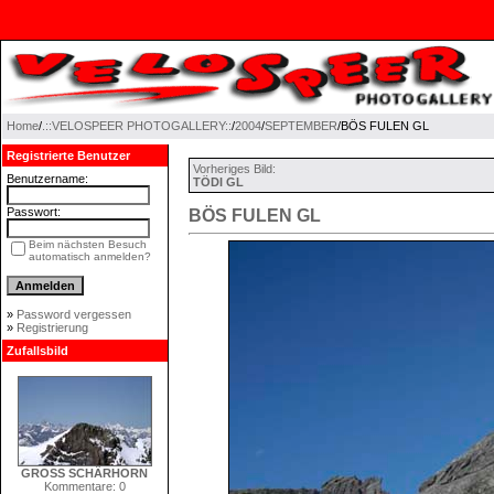
Home
/
.::VELOSPEER PHOTOGALLERY::
/
2004
/
SEPTEMBER
/BÖS FULEN GL
Registrierte Benutzer
Vorheriges Bild:
Benutzername:
TÖDI GL
Passwort:
BÖS FULEN GL
Beim nächsten Besuch
automatisch anmelden?
»
Password vergessen
»
Registrierung
Zufallsbild
GROSS SCHÄRHORN
Kommentare: 0