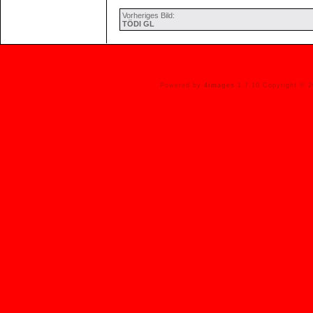
Vorheriges Bild:
TÖDI GL
Powered by
4images
1.7.10 Copyright © 