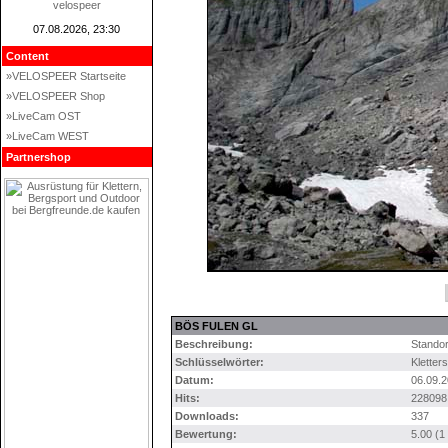
velospeer
07.08.2026, 23:30
Content
»VELOSPEER Startseite
»VELOSPEER Shop
»LiveCam OST
»LiveCam WEST
Partnershop
BÖS FULEN GL
Beschreibung:
Standor
Schlüsselwörter:
Kletters
Datum:
06.09.2
Hits:
228098
Downloads:
337
Bewertung:
5.00 (1