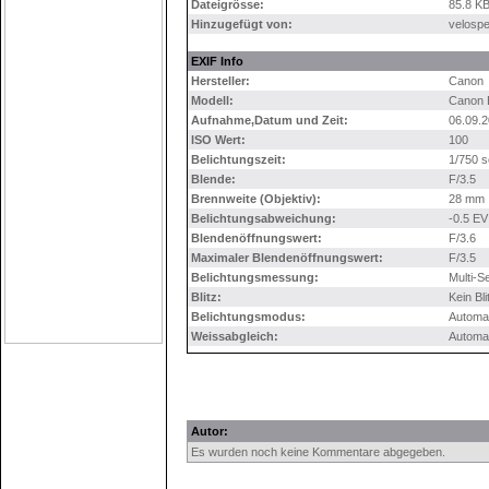
Dateigrösse:
85.8 K
Hinzugefügt von:
velosp
EXIF Info
Hersteller:
Canon
Modell:
Canon
Aufnahme,Datum und Zeit:
06.09.2
ISO Wert:
100
Belichtungszeit:
1/750 s
Blende:
F/3.5
Brennweite (Objektiv):
28 mm
Belichtungsabweichung:
-0.5 EV
Blendenöffnungswert:
F/3.6
Maximaler Blendenöffnungswert:
F/3.5
Belichtungsmessung:
Multi-
Blitz:
Kein Bli
Belichtungsmodus:
Automa
Weissabgleich:
Automa
Autor:
Es wurden noch keine Kommentare abgegeben.