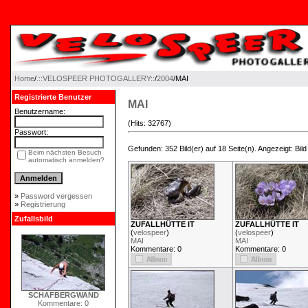
Home
/
.::VELOSPEER PHOTOGALLERY::
/
2004
/MAI
Registrierte Benutzer
MAI
Benutzername:
(Hits: 32767)
Passwort:
Gefunden: 352 Bild(er) auf 18 Seite(n). Angezeigt: Bild 
Beim nächsten Besuch
automatisch anmelden?
»
Password vergessen
»
Registrierung
Zufallsbild
ZUFALLHÜTTE IT
ZUFALLHÜTTE IT
(
velospeer
)
(
velospeer
)
MAI
MAI
Kommentare: 0
Kommentare: 0
SCHAFBERGWAND
Kommentare: 0