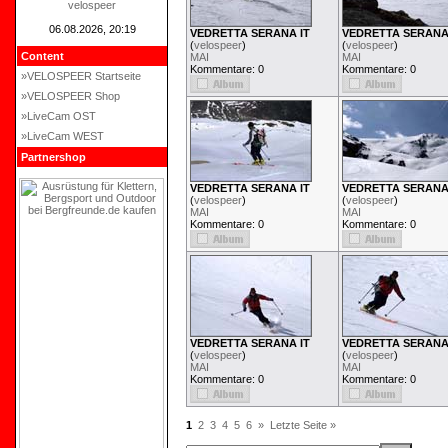
velospeer
06.08.2026, 20:19
VEDRETTA SERANA IT
VEDRETTA SERANA
(
velospeer
)
(
velospeer
)
Content
MAI
MAI
Kommentare: 0
Kommentare: 0
»VELOSPEER Startseite
»VELOSPEER Shop
»LiveCam OST
»LiveCam WEST
Partnershop
VEDRETTA SERANA IT
VEDRETTA SERANA
(
velospeer
)
(
velospeer
)
MAI
MAI
Kommentare: 0
Kommentare: 0
VEDRETTA SERANA IT
VEDRETTA SERANA
(
velospeer
)
(
velospeer
)
MAI
MAI
Kommentare: 0
Kommentare: 0
1
2
3
4
5
6
»
Letzte Seite »