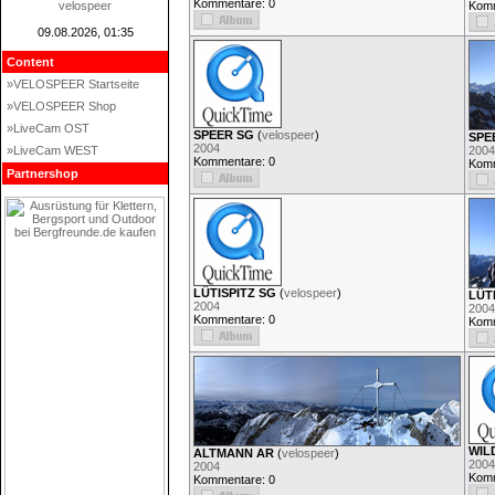
Kommentare: 0
velospeer
Komm
09.08.2026, 01:35
Content
»VELOSPEER Startseite
»VELOSPEER Shop
»LiveCam OST
SPEER SG
(
velospeer
)
SPE
2004
»LiveCam WEST
2004
Kommentare: 0
Komm
Partnershop
LÜTISPITZ SG
(
velospeer
)
LÜT
2004
2004
Kommentare: 0
Komm
WIL
ALTMANN AR
(
velospeer
)
2004
2004
Komm
Kommentare: 0