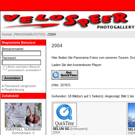
Home
/
.::PANORAMA FOTOS::.
/2004
Registrierte Benutzer
2004
Benutzername:
Hier finden Sie Panorama Fotos von unseren Touren. Even
Passwort:
Laden Sie den kostenlosen Player:
Beim nächsten Besuch
automatisch anmelden?
(Hits: 32767)
»
Password vergessen
»
Registrierung
Zufallsbild
Gefunden: 18 Bild(er) auf 1 Seite(n). Angezeigt: Bild 1 bis
SELUN SG
(
velospeer
)
ZUESTOLL SÜDWAND
SEL
2004
Kommentare: 0
2004