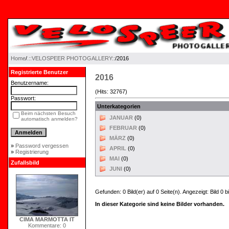
Home
/
.::VELOSPEER PHOTOGALLERY::
/2016
Registrierte Benutzer
2016
Benutzername:
(Hits: 32767)
Passwort:
Unterkategorien
Beim nächsten Besuch
JANUAR
(0)
automatisch anmelden?
FEBRUAR
(0)
MÄRZ
(0)
»
Password vergessen
APRIL
(0)
»
Registrierung
MAI
(0)
Zufallsbild
JUNI
(0)
Gefunden: 0 Bild(er) auf 0 Seite(n). Angezeigt: Bild 0 bi
In dieser Kategorie sind keine Bilder vorhanden.
CIMA MARMOTTA IT
Kommentare: 0